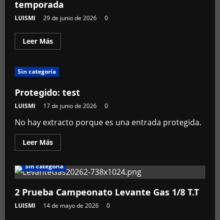
entradas
temporada
LUISMI
29 de junio de 2026
0
Leer
Leer Más
más
acerca
de
6
Sin categoría
ª
y
Ultima
Protegido: test
prueba
provincial
LUISMI
17 de junio de 2026
0
Castellon
temporada
No hay extracto porque es una entrada protegida.
Leer
Leer Más
más
acerca
de
Sin categoría
Protegido:
test
2 Prueba Campeonato Levante Gas 1/8 T.T
LUISMI
14 de mayo de 2026
0