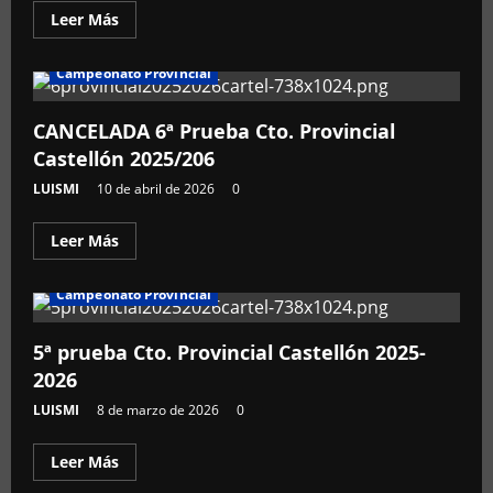
Leer
Leer Más
más
acerca
de
Campeonato Provincial
2
Prueba
Campeonato
Levante
CANCELADA 6ª Prueba Cto. Provincial
Gas
Castellón 2025/206
1/8
T.T
LUISMI
10 de abril de 2026
0
Leer
Leer Más
más
acerca
de
Campeonato Provincial
CANCELADA
6ª
Prueba
Cto.
5ª prueba Cto. Provincial Castellón 2025-
Provincial
2026
Castellón
2025/206
LUISMI
8 de marzo de 2026
0
Leer
Leer Más
más
acerca