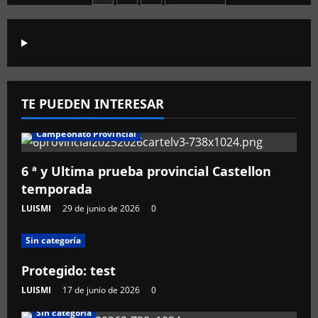
2024-
2025
TE PUEDEN INTERESAR
Campeonato Provincial
6 ª y Ultima prueba provincial Castellon
temporada
LUISMI
29 de junio de 2026
0
Sin categoría
Protegido: test
LUISMI
17 de junio de 2026
0
Sin categoría