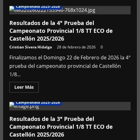
de
Campeonato 2025-2026
5ª
prueba
Cto.
Provincial
Resultados de la 4° Prueba del
Castellón
Campeonato Provincial 1/8 TT ECO de
2025-
2026
Castellón 2025/2026
Cristian Sivera Hidalgo
28 de febrero de 2026
0
Finalizamos el Domingo 22 de Febrero de 2026 la 4°
prueba del campeonato provincial de Castellón
1/8...
Leer
Leer Más
más
acerca
de
Campeonato 2025-2026
Resultados
de
la
4°
Resultados de la 3° Prueba del
Prueba
Campeonato Provincial 1/8 TT ECO de
del
Campeonato
Castellón 2025/2026
Provincial
1/8