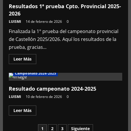
prueba
Resultados 1ª prueba Cpto. Provincial 2025-
2026
LUISMI
14 de febrero de 2026
0
Finalizada la 1° prueba del campeonato provincial
de Castellón 2025/2026. Aquí los resultados de la
prueba, gracias...
Leer
Leer Más
más
acerca
de
Campeonato 2024-2025
Resultados
1ª
prueba
Cpto.
Resultado campeonato 2024-2025
Provincial
2025-
LUISMI
10 de febrero de 2026
0
2026
Leer
Leer Más
más
acerca
de
Resultado
1
2
3
Siguiente
campeonato