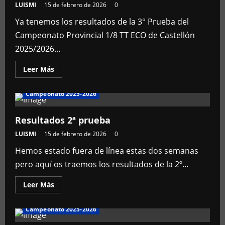
LUISMI
15 de febrero de 2026
0
TT
ECO
de
Ya tenemos los resultados de la 3° Prueba del
Castellón
2025/2026
Campeonato Provincial 1/8 TT ECO de Castellón
2025/2026...
Leer
Leer Más
más
acerca
de
Campeonato 2025-2026
Resultados
de
la
3°
Resultados 2ª prueba
Prueba
del
LUISMI
15 de febrero de 2026
0
Campeonato
Provincial
Hemos estado fuera de línea estas dos semanas
1/8
TT
pero aquí os traemos los resultados de la 2º...
ECO
de
Castellón
Leer
Leer Más
2025/2026
más
acerca
de
Campeonato 2025-2026
Resultados
2ª